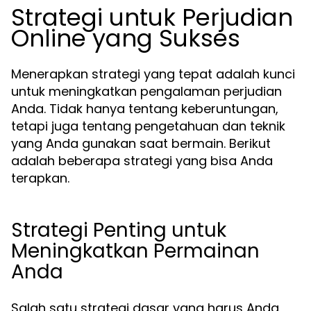
Strategi untuk Perjudian
Online yang Sukses
Menerapkan strategi yang tepat adalah kunci
untuk meningkatkan pengalaman perjudian
Anda. Tidak hanya tentang keberuntungan,
tetapi juga tentang pengetahuan dan teknik
yang Anda gunakan saat bermain. Berikut
adalah beberapa strategi yang bisa Anda
terapkan.
Strategi Penting untuk
Meningkatkan Permainan
Anda
Salah satu strategi dasar yang harus Anda