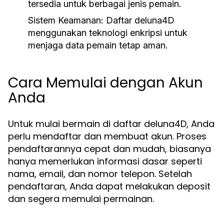
tersedia untuk berbagai jenis pemain.
Sistem Keamanan:
Daftar deluna4D
menggunakan teknologi enkripsi untuk
menjaga data pemain tetap aman.
Cara Memulai dengan Akun
Anda
Untuk mulai bermain di daftar deluna4D, Anda
perlu mendaftar dan membuat akun. Proses
pendaftarannya cepat dan mudah, biasanya
hanya memerlukan informasi dasar seperti
nama, email, dan nomor telepon. Setelah
pendaftaran, Anda dapat melakukan deposit
dan segera memulai permainan.