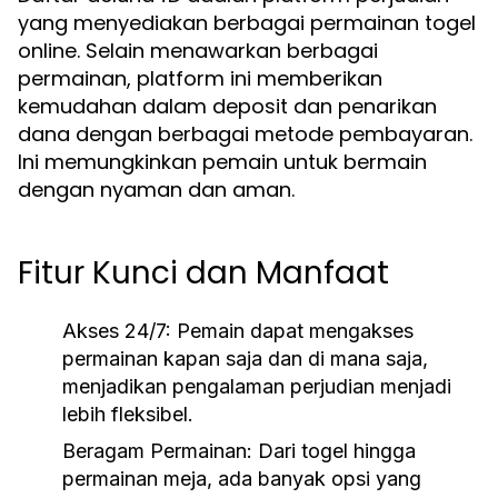
yang menyediakan berbagai permainan togel
online. Selain menawarkan berbagai
permainan, platform ini memberikan
kemudahan dalam deposit dan penarikan
dana dengan berbagai metode pembayaran.
Ini memungkinkan pemain untuk bermain
dengan nyaman dan aman.
Fitur Kunci dan Manfaat
Akses 24/7:
Pemain dapat mengakses
permainan kapan saja dan di mana saja,
menjadikan pengalaman perjudian menjadi
lebih fleksibel.
Beragam Permainan:
Dari togel hingga
permainan meja, ada banyak opsi yang