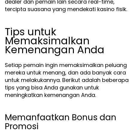
dealer dan pemain lain secara real-time,
tercipta suasana yang mendekati kasino fisik.
Tips untuk
Memaksimalkan
Kemenangan Anda
Setiap pemain ingin memaksimalkan peluang
mereka untuk menang, dan ada banyak cara
untuk melakukannya. Berikut adalah beberapa
tips yang bisa Anda gunakan untuk
meningkatkan kemenangan Anda.
Memanfaatkan Bonus dan
Promosi