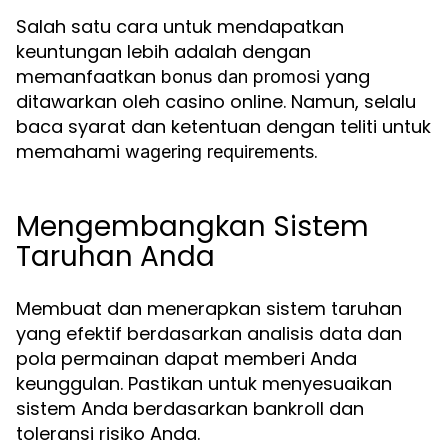
Salah satu cara untuk mendapatkan
keuntungan lebih adalah dengan
memanfaatkan
yang
bonus dan promosi
ditawarkan oleh casino online. Namun, selalu
baca syarat dan ketentuan dengan teliti untuk
memahami
.
wagering requirements
Mengembangkan Sistem
Taruhan Anda
Membuat dan menerapkan sistem taruhan
yang efektif berdasarkan analisis data dan
pola permainan dapat memberi Anda
keunggulan. Pastikan untuk menyesuaikan
sistem Anda berdasarkan bankroll dan
toleransi risiko Anda.