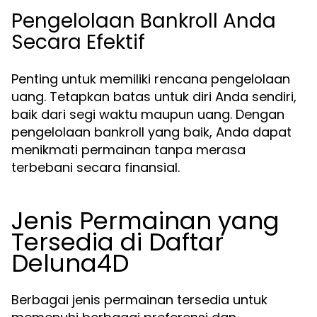
Pengelolaan Bankroll Anda
Secara Efektif
Penting untuk memiliki rencana pengelolaan
uang. Tetapkan batas untuk diri Anda sendiri,
baik dari segi waktu maupun uang. Dengan
pengelolaan bankroll yang baik, Anda dapat
menikmati permainan tanpa merasa
terbebani secara finansial.
Jenis Permainan yang
Tersedia di Daftar
Deluna4D
Berbagai jenis permainan tersedia untuk