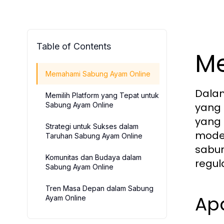
Table of Contents
M
Memahami Sabung Ayam Online
Dalam
Memilih Platform yang Tepat untuk
Sabung Ayam Online
yang 
yang 
Strategi untuk Sukses dalam
moder
Taruhan Sabung Ayam Online
sabun
Komunitas dan Budaya dalam
regula
Sabung Ayam Online
Tren Masa Depan dalam Sabung
Ap
Ayam Online