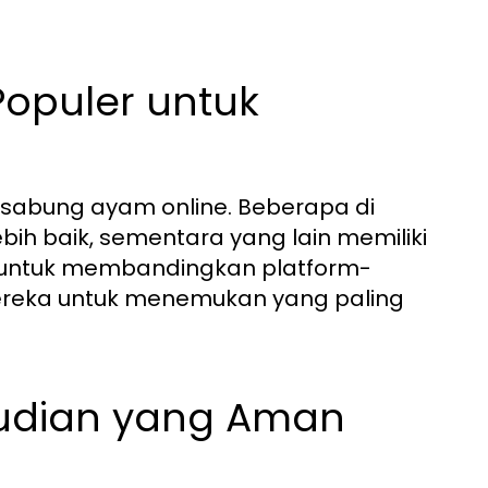
opuler untuk
 sabung ayam online. Beberapa di
h baik, sementara yang lain memiliki
ng untuk membandingkan platform-
mereka untuk menemukan yang paling
rjudian yang Aman