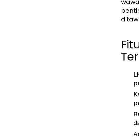
wawas
penti
ditaw
Fit
Te
L
p
K
p
B
d
A