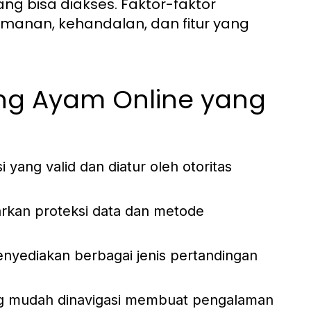
g bisa diakses. Faktor-faktor
amanan, kehandalan, dan fitur yang
ung Ayam Online yang
i yang valid dan diatur oleh otoritas
rkan proteksi data dan metode
enyediakan berbagai jenis pertandingan
g mudah dinavigasi membuat pengalaman