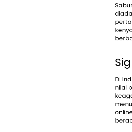
Sabun
diada
pert
keny
berba
Sig
Di In
nilai
keaga
menun
onlin
berad