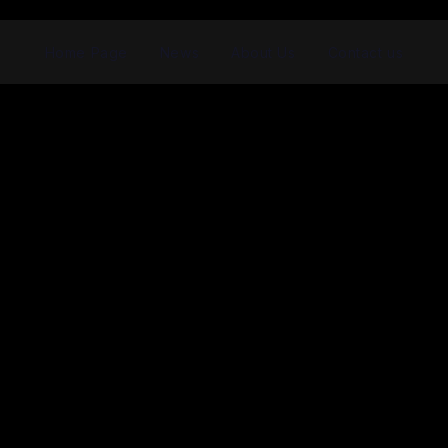
Home Page
News
About Us
Contact us