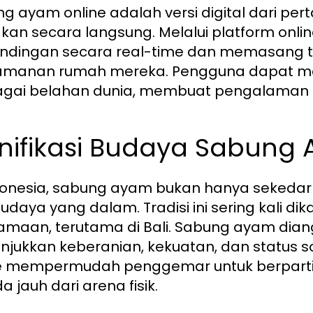
g ayam online adalah versi digital dari p
kan secara langsung. Melalui platform onli
andingan secara real-time dan memasang 
amanan rumah mereka. Pengguna dapat me
gai belahan dunia, membuat pengalaman i
nifikasi Budaya Sabung 
donesia, sabung ayam bukan hanya sekedar b
 budaya yang dalam. Tradisi ini sering kali di
maan, terutama di Bali. Sabung ayam dian
jukkan keberanian, kekuatan, dan status so
e mempermudah penggemar untuk berpartisi
a jauh dari arena fisik.