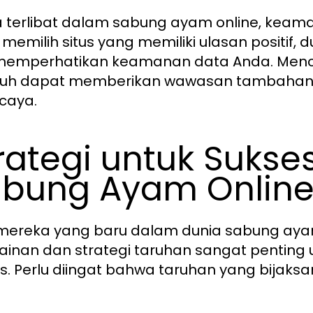
a terlibat dalam sabung ayam online, keama
 memilih situs yang memiliki ulasan positif
emperhatikan keamanan data Anda. Menca
ruh dapat memberikan wawasan tambahan 
caya.
rategi untuk Suks
bung Ayam Onlin
 mereka yang baru dalam dunia sabung ay
inan dan strategi taruhan sangat pentin
s. Perlu diingat bahwa taruhan yang bijaksan