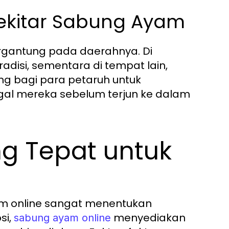
Sekitar Sabung Ayam
ergantung pada daerahnya. Di
adisi, sementara di tempat lain,
ting bagi para petaruh untuk
ggal mereka sebelum terjun ke dalam
ng Tepat untuk
e
am online sangat menentukan
si,
menyediakan
sabung ayam online