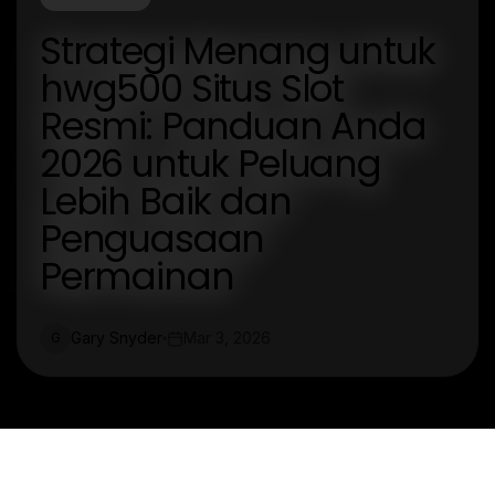
Strategi Menang untuk
hwg500 Situs Slot
Resmi: Panduan Anda
2026 untuk Peluang
Lebih Baik dan
Penguasaan
Permainan
Gary Snyder
Mar 3, 2026
G