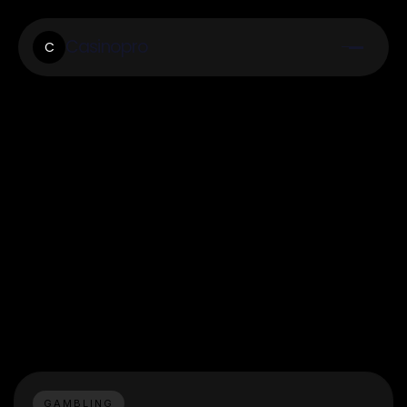
Casinopro
C
GAMBLING