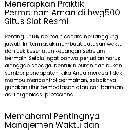
Menerapkan Praktik
Permainan Aman di hwg500
Situs Slot Resmi
Penting untuk bermain secara bertanggung
jawab. Ini termasuk membuat batasan waktu
dan cek kesehatan keuangan sebelum
bermain. Selalu ingat bahwa perjudian harus
dianggap sebagai bentuk hiburan dan bukan
sumber pendapatan. Jika Anda merasa tidak
mampu mengontrol permainan, sebaiknya
gunakan fitur pembatasan atau cari bantuan
dari organisasi profesional.
Memahami Pentingnya
Manajemen Waktu dan