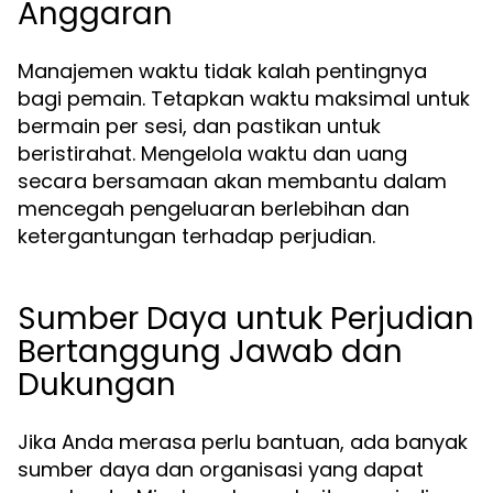
Anggaran
Manajemen waktu tidak kalah pentingnya
bagi pemain. Tetapkan waktu maksimal untuk
bermain per sesi, dan pastikan untuk
beristirahat. Mengelola waktu dan uang
secara bersamaan akan membantu dalam
mencegah pengeluaran berlebihan dan
ketergantungan terhadap perjudian.
Sumber Daya untuk Perjudian
Bertanggung Jawab dan
Dukungan
Jika Anda merasa perlu bantuan, ada banyak
sumber daya dan organisasi yang dapat