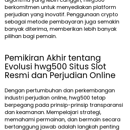
berkomitmen untuk menyediakan platform
perjudian yang inovatif. Penggunaan crypto
sebagai metode pembayaran juga semakin
banyak diterima, memberikan lebih banyak
pilihan bagi pemain.
Pemikiran Akhir tentang
Evolusi hwg500 Situs Slot
Resmi dan Perjudian Online
Dengan pertumbuhan dan perkembangan
industri perjudian online, hwg500 tetap
berpegang pada prinsip-prinsip transparansi
dan keamanan. Mempelajari strategi,
memahami permainan, dan bermain secara
bertanggung jawab adalah langkah penting