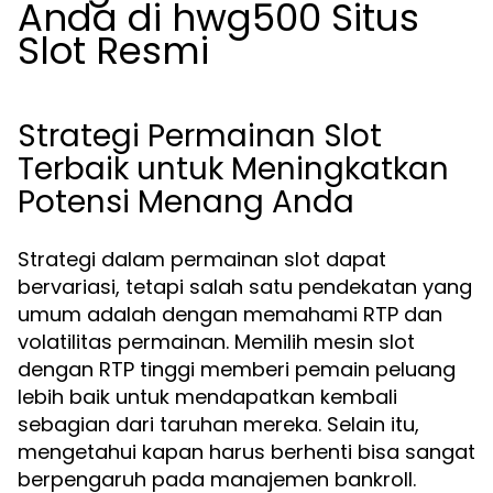
Anda di hwg500 Situs
Slot Resmi
Strategi Permainan Slot
Terbaik untuk Meningkatkan
Potensi Menang Anda
Strategi dalam permainan slot dapat
bervariasi, tetapi salah satu pendekatan yang
umum adalah dengan memahami RTP dan
volatilitas permainan. Memilih mesin slot
dengan RTP tinggi memberi pemain peluang
lebih baik untuk mendapatkan kembali
sebagian dari taruhan mereka. Selain itu,
mengetahui kapan harus berhenti bisa sangat
berpengaruh pada manajemen bankroll.