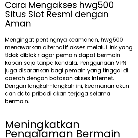
Cara Mengakses hwg500
Situs Slot Resmi dengan
Aman
Mengingat pentingnya keamanan, hwg500
menawarkan alternatif akses melalui link yang
tidak diblokir agar pemain dapat bermain
kapan saja tanpa kendala. Penggunaan VPN
juga disarankan bagi pemain yang tinggal di
daerah dengan batasan akses internet.
Dengan langkah-langkah ini, keamanan akun
dan data pribadi akan terjaga selama
bermain.
Meningkatkan
Pengalaman Bermain