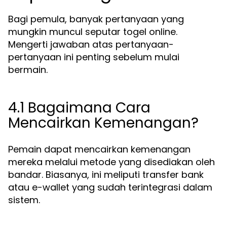
Bagi pemula, banyak pertanyaan yang
mungkin muncul seputar togel online.
Mengerti jawaban atas pertanyaan-
pertanyaan ini penting sebelum mulai
bermain.
4.1 Bagaimana Cara
Mencairkan Kemenangan?
Pemain dapat mencairkan kemenangan
mereka melalui metode yang disediakan oleh
bandar. Biasanya, ini meliputi transfer bank
atau e-wallet yang sudah terintegrasi dalam
sistem.