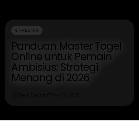
GAMBLING
Panduan Master Togel
Online untuk Pemain
Ambisius: Strategi
Menang di 2026
Gary Snyder
May 20, 2026
G