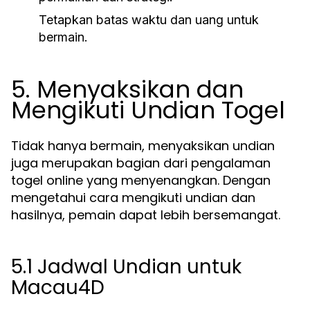
Tetapkan batas waktu dan uang untuk
bermain.
5. Menyaksikan dan
Mengikuti Undian Togel
Tidak hanya bermain, menyaksikan undian
juga merupakan bagian dari pengalaman
togel online yang menyenangkan. Dengan
mengetahui cara mengikuti undian dan
hasilnya, pemain dapat lebih bersemangat.
5.1 Jadwal Undian untuk
Macau4D