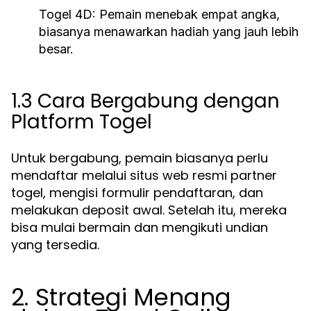
Togel 4D
: Pemain menebak empat angka,
biasanya menawarkan hadiah yang jauh lebih
besar.
1.3 Cara Bergabung dengan
Platform Togel
Untuk bergabung, pemain biasanya perlu
mendaftar melalui situs web resmi partner
togel, mengisi formulir pendaftaran, dan
melakukan deposit awal. Setelah itu, mereka
bisa mulai bermain dan mengikuti undian
yang tersedia.
2. Strategi Menang