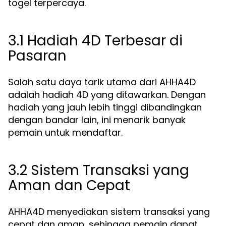
togel terpercaya.
3.1 Hadiah 4D Terbesar di
Pasaran
Salah satu daya tarik utama dari AHHA4D
adalah hadiah 4D yang ditawarkan. Dengan
hadiah yang jauh lebih tinggi dibandingkan
dengan bandar lain, ini menarik banyak
pemain untuk mendaftar.
3.2 Sistem Transaksi yang
Aman dan Cepat
AHHA4D menyediakan sistem transaksi yang
cepat dan aman, sehingga pemain dapat