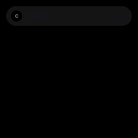
Casinopro
C