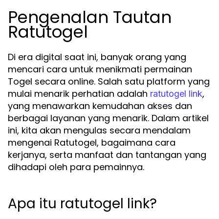
Pengenalan Tautan
Ratutogel
Di era digital saat ini, banyak orang yang
mencari cara untuk menikmati permainan
Togel secara online. Salah satu platform yang
mulai menarik perhatian adalah
,
ratutogel link
yang menawarkan kemudahan akses dan
berbagai layanan yang menarik. Dalam artikel
ini, kita akan mengulas secara mendalam
mengenai Ratutogel, bagaimana cara
kerjanya, serta manfaat dan tantangan yang
dihadapi oleh para pemainnya.
Apa itu ratutogel link?