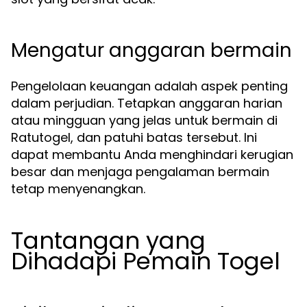
Mengatur anggaran bermain
Pengelolaan keuangan adalah aspek penting
dalam perjudian. Tetapkan anggaran harian
atau mingguan yang jelas untuk bermain di
Ratutogel, dan patuhi batas tersebut. Ini
dapat membantu Anda menghindari kerugian
besar dan menjaga pengalaman bermain
tetap menyenangkan.
Tantangan yang
Dihadapi Pemain Togel