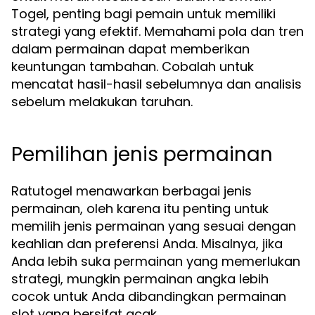
Togel, penting bagi pemain untuk memiliki
strategi yang efektif. Memahami pola dan tren
dalam permainan dapat memberikan
keuntungan tambahan. Cobalah untuk
mencatat hasil-hasil sebelumnya dan analisis
sebelum melakukan taruhan.
Pemilihan jenis permainan
Ratutogel menawarkan berbagai jenis
permainan, oleh karena itu penting untuk
memilih jenis permainan yang sesuai dengan
keahlian dan preferensi Anda. Misalnya, jika
Anda lebih suka permainan yang memerlukan
strategi, mungkin permainan angka lebih
cocok untuk Anda dibandingkan permainan
slot yang bersifat acak.